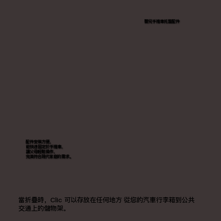
嬰兒手推車托盤配件
配件安裝方便，
能快速固定於手推車，
讓父母輕鬆操作，
完美符合現代家庭的需求。
當折疊時，Clic 可以存放在任何地方 從您的汽車行李箱到公共
交通上的儲物架。