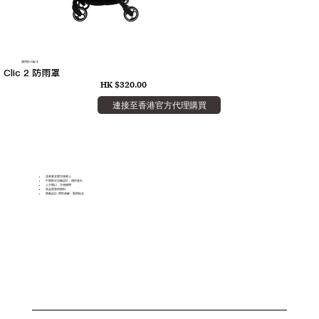
適用於 Clic 2
Clic 2 防雨罩
HK $320.00
連接至香港官方代理購買
容易套在嬰兒座椅上
中間部分拉鍊設計，便於進出
上方開口，方便攜帶
高品質透明塑料
透氣設計, 彈性邊緣，緊密貼合