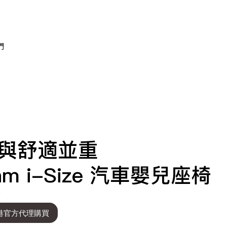
們
與舒適並重
am i-Size 汽車嬰兒座椅
0
港官方代理購買