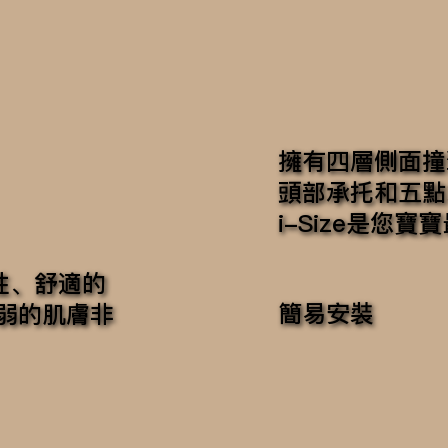
擁有四層側面撞
頭部承托和五點
i-Size是您
過敏性、舒適的
簡易安裝
弱的肌膚非