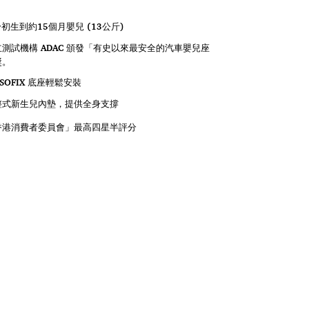
初生到約15個月嬰兒 (13公斤)
測試機構 ADAC 頒發「有史以來最安全的汽車嬰兒座
獎。
ISOFIX 底座輕鬆安裝
整式新生兒內墊，提供全身支撐
香港消費者委員會」最高四星半評分