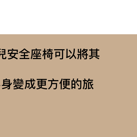
e 嬰兒安全座椅可以將其
配，搖身變成更方便的旅