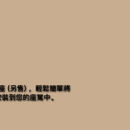
 底座 (另售) ，輕鬆簡單將
ize安裝到您的座駕中。