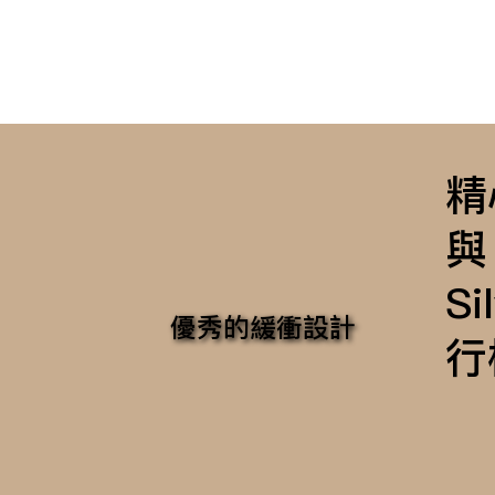
精
與
S
優秀的緩衝設計
行