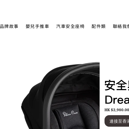
品牌故事
嬰兒手推車
汽車安全座椅
配件類
聯絡我
安全
Dre
HK $2,980.0
連接至香