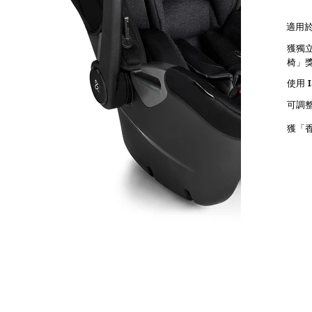
適用於
獲獨立
椅」
使用 
可調
獲「