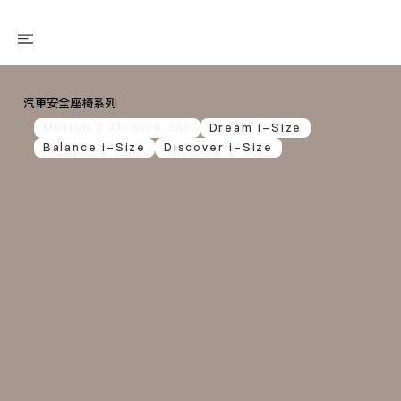
​汽車安全座椅系列
Motion 2 All Size 360
Dream i-Size
Balance i-Size
Discover i-Size