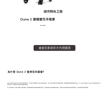
城市時尚之旅
Dune 2 優雅嬰兒手推車
HK $7,980.00
連接至香港官方代理購買
為什麼 Dune 2 值得您的喜愛?
Dune 2 是專為忙碌生活方式所設計的都市嬰兒車，可在城市中輕鬆穿梭。Dune 2 靈活的車架、符合人體工學的輪子和彈性懸吊系統，讓您輕鬆穿梭於熙來攘往的街道。在一天的工作結束後，Dune 2 可以收納在家中或汽
車行李箱中，這都歸功於其精巧的自動折疊功能。
為了方便與舒適，Dune 2 配備了平躺式座椅。座椅採用磁性搭扣和易於調整的安全帶，可讓您的新生兒舒適地躺在座椅上 - 如果您沒有足夠的儲存空間放置嬰兒床，這款座椅是您的理想選擇。