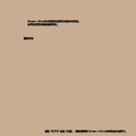
Dream i-Size的外部面料使用可持續材料製成，
並用回收塑料纖維編織而成。
簡易安裝
搭配 ISOFIX 底座 (另售) ，輕鬆簡單將 Dream i-Size安裝到您的座駕中。