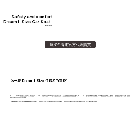
Safety and comfort
Dream i-Size Car Seat
HK $2,980.00
連接至香港官方代理購買
為什麼 Dream i-Size 值得您的喜愛?
與 Dream ISOFIX 底座搭配使用時，我們的 Dream i-Size 嬰兒背袋獲 ADAC 頒發史上最佳評比，是您新生兒最安全的選擇。Dream i-Size 嬰兒揹帶有深層襯墊、可調整的安全帶和全身支撐，可讓您的新生兒在第一次回
家時就處於最安全的保護位置。
Dream i-Size 可與一系列 Silver Cross 嬰兒車相容，因此您可以建立一個方便的新生兒旅行系統，最適合將打盹的寶寶從車裡抱到嬰兒車，而不會造成任何干擾。