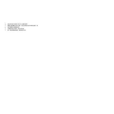
適合初生至約 15 個月 (13 公斤) 的嬰兒使用
獲獨立測試機構 ADAC 頒發「有史以來最安全的汽車嬰兒座椅」獎。
使用 ISOFIX 底座輕鬆安裝
可調整式新生兒內墊，提供全身支撐
獲「香港消費者委員會」最高四星半評分