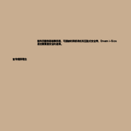
擁有四層側面撞擊保護、可調節的頭部承托和五點式安全帶，Dream i-Size
是您寶寶最安全的選擇。
富有環保理念