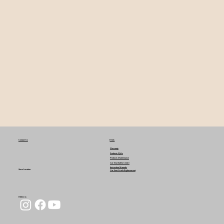
FAQs
Contact Us
Warranty
Products FQAs
Products Maintenance
Car Seat Safety Centre
Instruction Manuals
Store Location
Car Seat Crash Replacement
Follow us