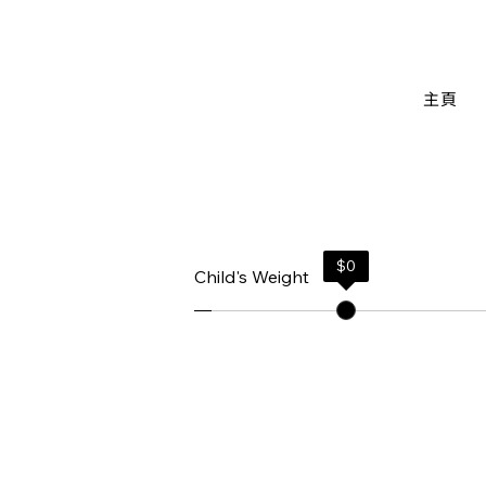
主頁
$
0
Child's Weight