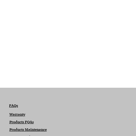
FAQs
Warranty
Products FQAs
Products Maintenance